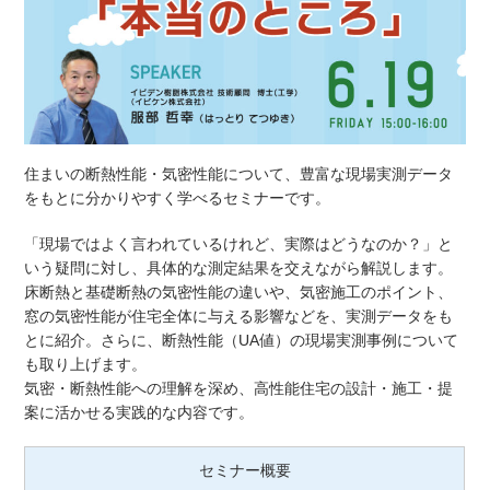
お問い合わせ
会員ログイン
資料請求
住まいの断熱性能・気密性能について、豊富な現場実測データ
をもとに分かりやすく学べるセミナーです。
オンライン
説明会
「現場ではよく言われているけれど、実際はどうなのか？」と
いう疑問に対し、具体的な測定結果を交えながら解説します。
床断熱と基礎断熱の気密性能の違いや、気密施工のポイント、
窓の気密性能が住宅全体に与える影響などを、実測データをも
とに紹介。さらに、断熱性能（UA値）の現場実測事例について
も取り上げます。
気密・断熱性能への理解を深め、高性能住宅の設計・施工・提
案に活かせる実践的な内容です。
セミナー概要