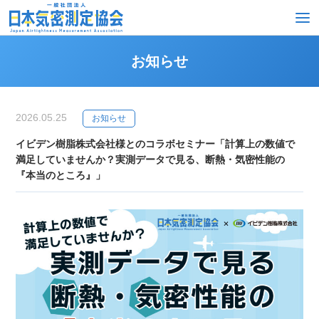
お知らせ
TOP
協会について
2026.05.25
お知らせ
イビデン樹脂株式会社様とのコラボセミナー「計算上の数値で
入会ご希望の方
満足していませんか？実測データで見る、断熱・気密性能の
『本当のところ』」
気密測定をご依頼の方
賛助会員入会ご希望の方
お知らせ